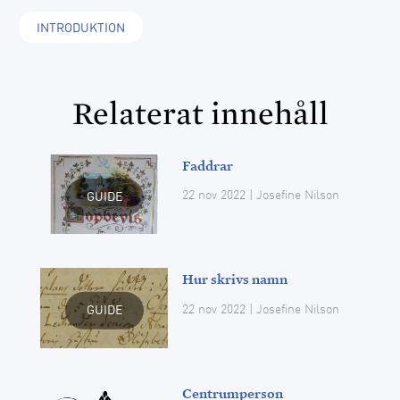
INTRODUKTION
Relaterat innehåll
Faddrar
22 nov 2022
| Josefine Nilson
GUIDE
Hur skrivs namn
22 nov 2022
| Josefine Nilson
GUIDE
Centrumperson