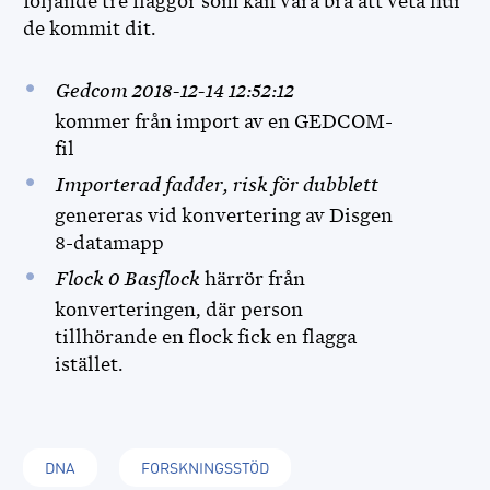
följande tre flaggor som kan vara bra att veta hur
de kommit dit.
Gedcom 2018-12-14 12:52:12
kommer
från import av en GEDCOM-
fil
Importerad fadder, risk för dubblett
genereras vid konvertering av Disgen
8-datamapp
Flock 0 Basflock
härrör från
konverteringen, där person
tillhörande en flock fick en flagga
istället.
DNA
FORSKNINGSSTÖD