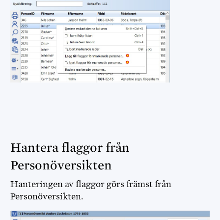
FADDRAR
DIS WEBBPLATS
DIS FORUM
DISGEN NEDLADDNING
DIS WEBBSHOP
Hantera flaggor från
Personöversikten
Hanteringen av flaggor görs främst från
Personöversikten.