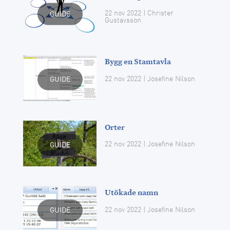
22 nov 2022
| Christer
GUIDE
Gustavsson
Bygg en Stamtavla
22 nov 2022
| Josefine Nilson
GUIDE
Orter
22 nov 2022
| Josefine Nilson
GUIDE
Utökade namn
22 nov 2022
| Josefine Nilson
GUIDE