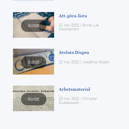
Att-göra-lista
22 nov 2022
| Anne-Lie
GUIDE
Holmström
Avsluta Disgen
22 nov 2022
| Josefine Nilson
GUIDE
Arbetsmaterial
22 nov 2022
| Christer
GUIDE
Gustavsson